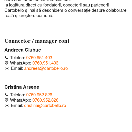
Ia legătura direct cu fondatorii, conectorii sau partenerii
Cartobello și hai să deschidem o conversație despre colaborare
reală și creștere comună.
Connector / manager cont
Andreea Ciubuc
📞
Telefon:
0760.951.403
💬
WhatsApp:
0760.951.403
✉️
Email:
andreea@cartobello.ro
Cristina Arsene
📞
Telefon:
0760.952.826
💬
WhatsApp:
0760.952.826
✉️
Email:
cristina@cartobello.ro