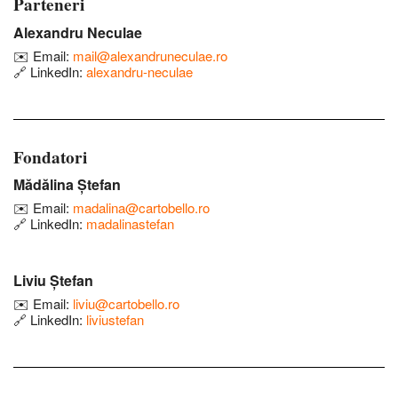
Parteneri
Alexandru Neculae
✉️
Email:
mail@alexandruneculae.ro
🔗
LinkedIn:
alexandru-neculae
Fondatori
Mădălina Ștefan
✉️
Email:
madalina@cartobello.ro
🔗
LinkedIn:
madalinastefan
Liviu Ștefan
✉️
Email:
liviu@cartobello.ro
🔗
LinkedIn:
liviustefan