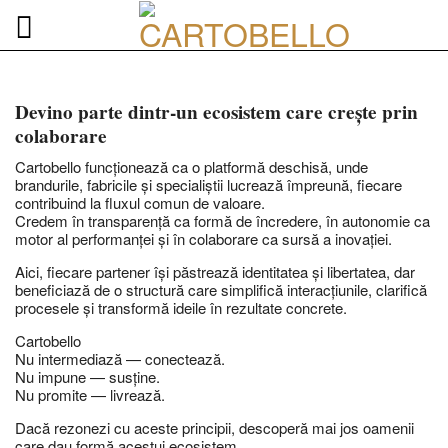
Skip
to
content
Devino parte dintr-un ecosistem care crește prin
colaborare
Cartobello funcționează ca o platformă deschisă, unde
brandurile, fabricile și specialiștii lucrează împreună, fiecare
contribuind la fluxul comun de valoare.
Credem în transparență ca formă de încredere, în autonomie ca
motor al performanței și în colaborare ca sursă a inovației.
Aici, fiecare partener își păstrează identitatea și libertatea, dar
beneficiază de o structură care simplifică interacțiunile, clarifică
procesele și transformă ideile în rezultate concrete.
Cartobello
Nu intermediază — conectează.
Nu impune — susține.
Nu promite — livrează.
Dacă rezonezi cu aceste principii, descoperă mai jos oamenii
care dau formă acestui ecosistem.