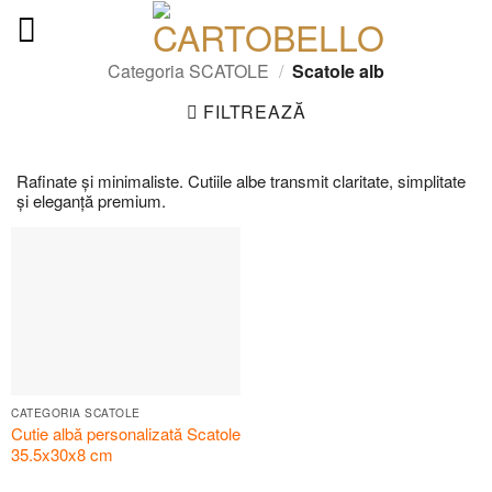
Skip
to
content
Categoria SCATOLE
/
Scatole alb
FILTREAZĂ
Rafinate și minimaliste. Cutiile albe transmit claritate, simplitate
și eleganță premium.
CATEGORIA SCATOLE
Cutie albă personalizată Scatole
35.5x30x8 cm