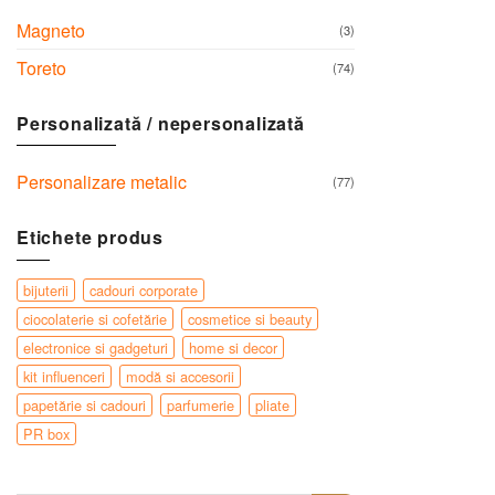
Magneto
(3)
Toreto
(74)
Personalizată / nepersonalizată
Personalizare metalic
(77)
Etichete produs
bijuterii
cadouri corporate
ciocolaterie si cofetărie
cosmetice si beauty
electronice si gadgeturi
home si decor
kit influenceri
modă si accesorii
papetărie si cadouri
parfumerie
pliate
PR box