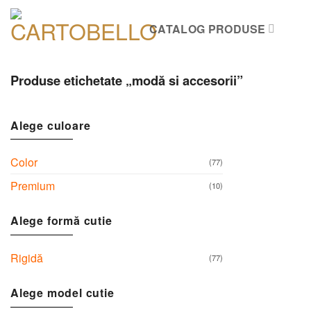
Skip
to
CATALOG PRODUSE
content
Produse etichetate „modă si accesorii”
Alege culoare
Color
(77)
Premium
(10)
Alege formă cutie
Rigidă
(77)
Alege model cutie