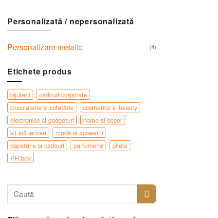
Personalizată / nepersonalizată
Personalizare metalic
(4)
Etichete produs
bijuterii
cadouri corporate
ciocolaterie si cofetărie
cosmetice si beauty
electronice si gadgeturi
home si decor
kit influenceri
modă si accesorii
papetărie si cadouri
parfumerie
pliate
PR box