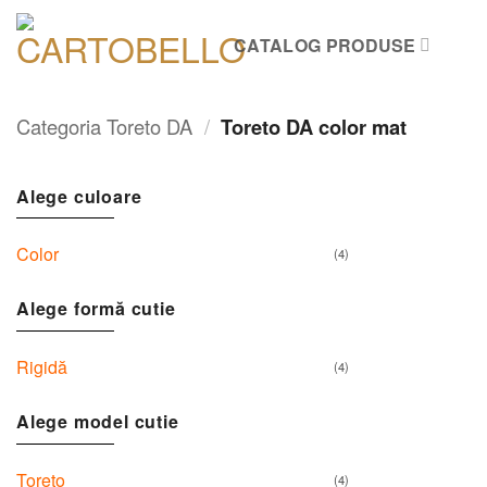
Skip
to
CATALOG PRODUSE
content
Categoria Toreto DA
/
Toreto DA color mat
Alege culoare
Color
(4)
Alege formă cutie
Rigidă
(4)
Alege model cutie
Toreto
(4)