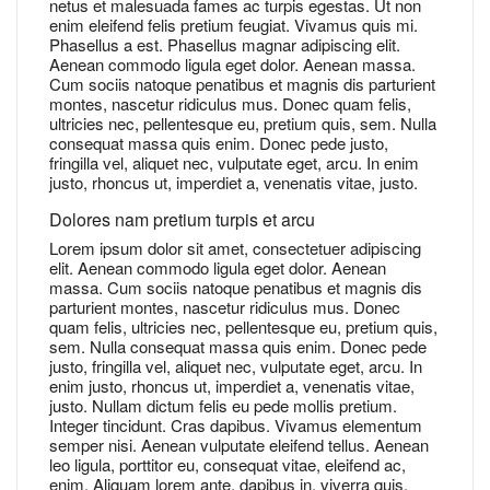
netus et malesuada fames ac turpis egestas. Ut non
enim eleifend felis pretium feugiat. Vivamus quis mi.
Phasellus a est. Phasellus magnar adipiscing elit.
Aenean commodo ligula eget dolor. Aenean massa.
Cum sociis natoque penatibus et magnis dis parturient
montes, nascetur ridiculus mus. Donec quam felis,
ultricies nec, pellentesque eu, pretium quis, sem. Nulla
consequat massa quis enim. Donec pede justo,
fringilla vel, aliquet nec, vulputate eget, arcu. In enim
justo, rhoncus ut, imperdiet a, venenatis vitae, justo.
Dolores nam pretium turpis et arcu
Lorem ipsum dolor sit amet, consectetuer adipiscing
elit. Aenean commodo ligula eget dolor. Aenean
massa. Cum sociis natoque penatibus et magnis dis
parturient montes, nascetur ridiculus mus. Donec
quam felis, ultricies nec, pellentesque eu, pretium quis,
sem. Nulla consequat massa quis enim. Donec pede
justo, fringilla vel, aliquet nec, vulputate eget, arcu. In
enim justo, rhoncus ut, imperdiet a, venenatis vitae,
justo. Nullam dictum felis eu pede mollis pretium.
Integer tincidunt. Cras dapibus. Vivamus elementum
semper nisi. Aenean vulputate eleifend tellus. Aenean
leo ligula, porttitor eu, consequat vitae, eleifend ac,
enim. Aliquam lorem ante, dapibus in, viverra quis,