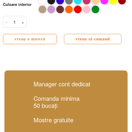
Culoare interior
Cantitate Toreto DM Premium mat 9x9x3 cm
vreau o mostră
vreau să comand
Manager cont dedicat
Comanda minima
50 bucați
Mostre gratuite