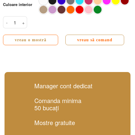
Culoare interior
Cantitate Toreto DUO Premium mat 24.5x19x5 cm
vreau o mostră
vreau să comand
Manager cont dedicat
Comanda minima
50 bucați
Mostre gratuite